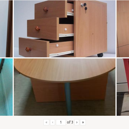
«
‹
of
3
›
»