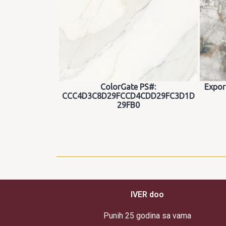
ColorGate PS#:
Expor
CCC4D3C8D29FCCD4CDD29FC3D1D
29FB0
IVER doo
Punih 25 godina sa vama