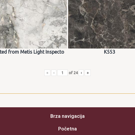
ted from Metis Light Inspecto
K553
«
‹
of
24
›
»
Brza navigacija
Početna