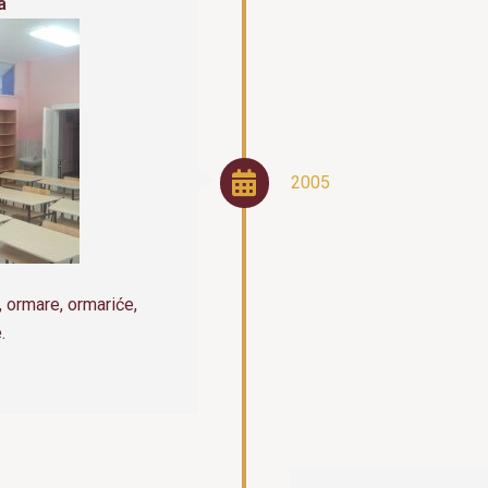
a
2005
, ormare, ormariće,
.