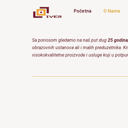
Пређи
на
Početna
O Nama
садржај
Sa ponosom gledamo na naš put dug
25
godina
obrazovnih ustanova ali i malih preduzetnika. Kr
visokokvalitetne proizvode i usluge koji u potpun